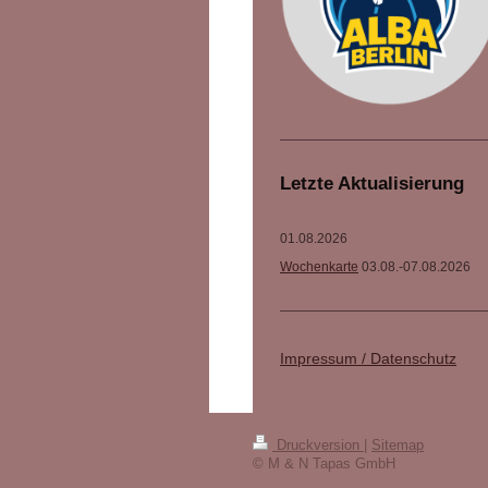
Letzte Aktualisierung
01.08.2026
Wochenkarte
03.08.-07.08.2026
Impressum / Datenschutz
Druckversion
|
Sitemap
© M & N Tapas GmbH