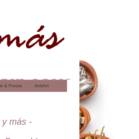
ie & Presse
Anfahrt
 y más -