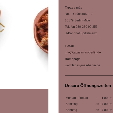
Tapas y más
Neue Grünstraße 17
10179 Berlin-Mitte
Telefon 030-280 99 353
U-Bahnhof Spittelmarkt
E-Mail
info@tapasymas-berlin.de
Homepage
www.tapasymas-berlin.de
Unsere Öffnungszeiten
Montag - Freitag
ab 11:00 Uh
Samstag
ab 17:00 Uh
Sonntag
ab 17:00 Uh