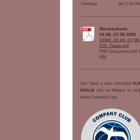
Feiertage
ab 17:00 Uh
Wochenkarte
03.08.-07.08.2026
32WK_03.08.-07.08
026_Tapas.pdf
PDF-Dokument [46.
KB]
Das Tapas y más unterstützt
AL
BERLIN
und ist Mitglied im AL
Berlin Company Club.